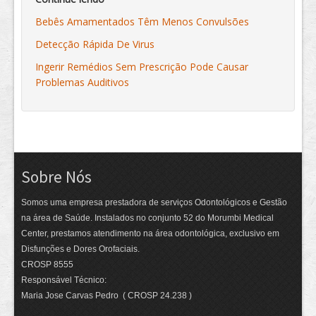
Bebês Amamentados Têm Menos Convulsões
Detecção Rápida De Virus
Ingerir Remédios Sem Prescrição Pode Causar
Problemas Auditivos
Sobre Nós
Somos uma empresa prestadora de serviços Odontológicos e Gestão
na área de Saúde. Instalados no conjunto 52 do Morumbi Medical
Center, prestamos atendimento na área odontológica, exclusivo em
Disfunções e Dores Orofaciais.
CROSP 8555
Responsável Técnico:
Maria Jose Carvas Pedro ( CROSP 24.238 )