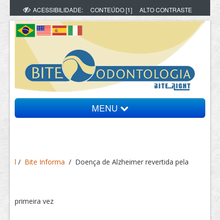
ACESSIBILIDADE:
CONTEÚDO [1]
ALTO CONTRASTE
MENU
Bite Informa
l
/
Bite Informa
/
Doença de Alzheimer revertida pela
Vídeos
Artigos
primeira vez