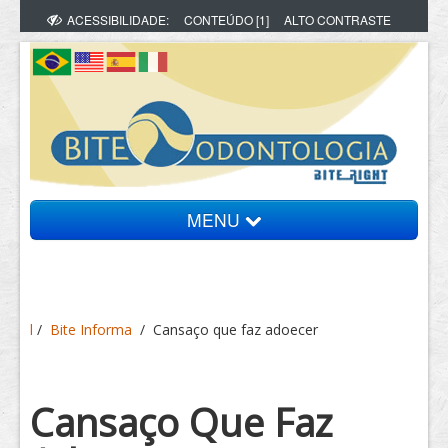
ACESSIBILIDADE:
CONTEÚDO [1]
ALTO CONTRASTE
MENU
Bite Informa
l
/
Bite Informa
/
Cansaço que faz adoecer
Vídeos
Artigos
Cansaço Que Faz