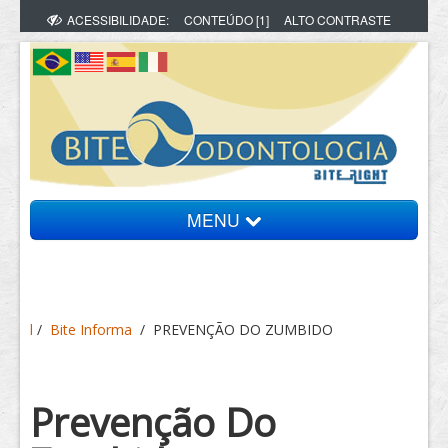
ACESSIBILIDADE:
CONTEÚDO [1]
ALTO CONTRASTE
MENU
Bite Informa
l
/
Bite Informa
/
PREVENÇÃO DO ZUMBIDO
Vídeos
Artigos
Prevenção Do