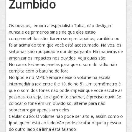
Zumbido
Tratamento
Os ouvidos, lembra a especialista Talita, não desligam
nunca e os primeiros sinais de que eles estão
comprometidos são: ficarem sempre tapados, zumbido ou
falar acima do tom que você está acostumado. Na voz, os
sintomas são rouquidão e dor de garganta. Há maneiras de
amenizar os impactos nos ouvidos. Veja quais são:
No carro: Feche as janelas para que o som do rádio não
compita com o barulho de fora.
No Ipod e no MP3: Sempre deixe o volume na escala
intermediária (ex: entre 0 e 10, fixe no 5). Um termômetro é
que o som dos fones não pode impedir que você escute as
pessoas, ou seja, se alguém te chamar, é preciso ouvir. Se
colocar o fone em um ouvido só, alterne para não
sobrecarregar apenas um deles
Celular ou fixo: O volume não pode ser alto e, assim como o
Ipod, quem está ao lado não pode escutar o que a pessoa
do outro lado da linha está falando