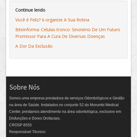
Continue lendo
Você é Feliz? Ii-organize A Sua Rotina
Biteinforma: Celulas-tronco: Sinonimo De Um Futuro
Promissor Para A Cura De Diversas Doenças
A Dor Da Exclusão
Sobre Nós
Somos uma empresa prestadora de serviços Odontológicos e Gestão
na área de Saúde. Instalados no conjunto 52 do Morumbi Medical
Center, prestamos atendimento na área odontológica, exclusivo em
Disfunções e Dores Orofaciais.
CROSP 8555
Responsável Técnico: