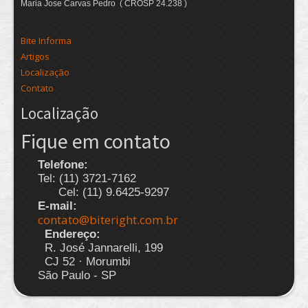
Maria Jose Carvas Pedro ( CROSP 24.238 )
Bite Informa
Artigos
Localização
Contato
Localização
Fique em contato
Telefone:
Tel: (11) 3721-7162
Cel: (11) 9.6425-9297
E-mail:
contato@biteright.com.br
Endereço:
R. José Jannarelli, 199
CJ 52 · Morumbi
São Paulo - SP