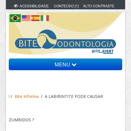
ACESSIBILIDADE:
CONTEÚDO [1]
ALTO CONTRASTE
MENU
Bite Informa
l
/
Bite Informa
/
A LABIRINTITE PODE CAUSAR
Vídeos
Artigos
ZUMBIDOS ?