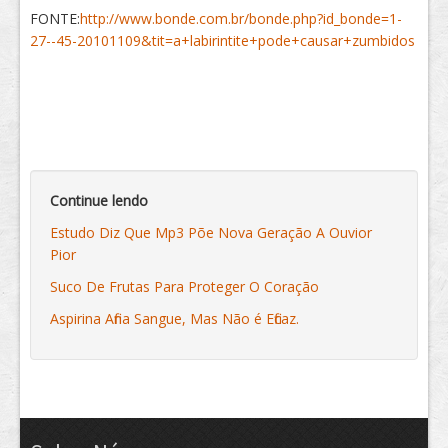
FONTE:
http://www.bonde.com.br/bonde.php?id_bonde=1-
27--45-20101109&tit=a+labirintite+pode+causar+zumbidos
Continue lendo
Estudo Diz Que Mp3 Põe Nova Geração A Ouvior
Pior
Suco De Frutas Para Proteger O Coração
Aspirina Afina Sangue, Mas Não é Eficaz.