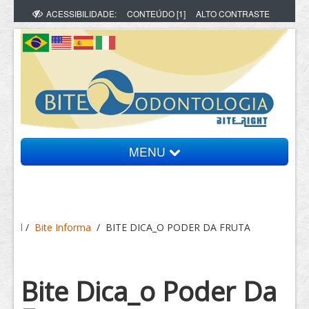
ACESSIBILIDADE:
CONTEÚDO [1]
ALTO CONTRASTE
MENU
Bite Informa
l
/
Bite Informa
/
BITE DICA_O PODER DA FRUTA
Vídeos
Artigos
Bite Dica_o Poder Da