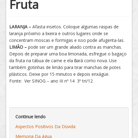
Fruta
Tratamento
LARANJA –
Afasta insetos. Coloque algumas raspas de
laranja próximo a lixeira e outros lugares onde se
concentram moscas e formigas e isso pode afugenta-las.
LIMÃO –
pode ser um grande aliado contra as manchas.
Depois de preparar uma boa limonada, esfregue o bagaço
da fruta na tábua de carne e ela ficará como nova. Use
também gotinhas de limão para tirar manchas de potes
plásticos. Deixe por 15 minutos e depois enxágüe.
Fonte: Ver SINOG – ano III nº 14 3º tri/12
Continue lendo
Aspectos Positivos Da Dúvida
Memoria Da água