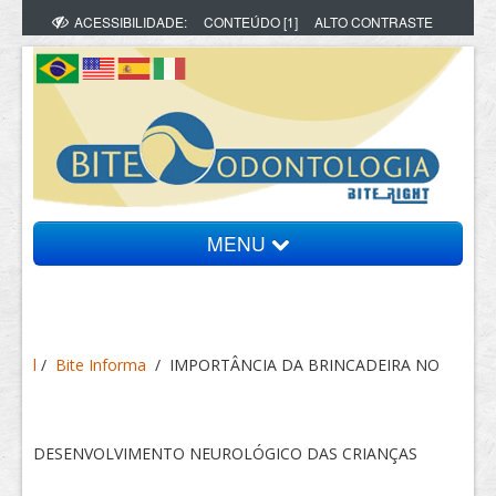
ACESSIBILIDADE:
CONTEÚDO [1]
ALTO CONTRASTE
MENU
Bite Informa
l
/
Bite Informa
/
IMPORTÂNCIA DA BRINCADEIRA NO
Vídeos
Artigos
DESENVOLVIMENTO NEUROLÓGICO DAS CRIANÇAS