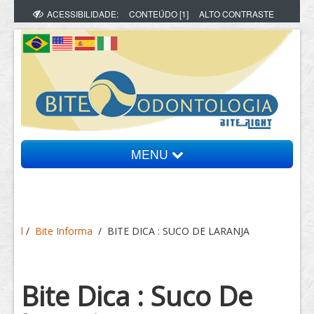
ACESSIBILIDADE:
CONTEÚDO [1]
ALTO CONTRASTE
MENU
Bite Informa
l
/
Bite Informa
/
BITE DICA : SUCO DE LARANJA
Vídeos
Artigos
Bite Dica : Suco De