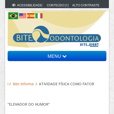
ACESSIBILIDADE:
CONTEÚDO [1]
ALTO CONTRASTE
MENU
Bite Informa
l
/
Bite Informa
/
ATIVIDADE FÍSICA COMO FATOR
Vídeos
Artigos
“ELEVADOR DO HUMOR”