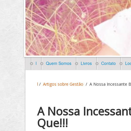
l
Quem Somos
Livros
Contato
Loc
l
/
Artigos sobre Gestão
/
A Nossa Incessante B
A Nossa Incessan
Que!!!