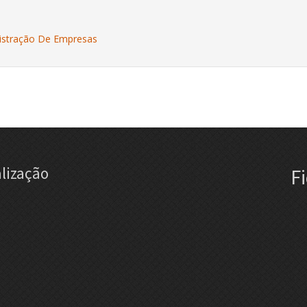
istração De Empresas
lização
F