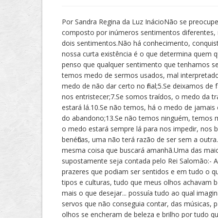
Por Sandra Regina da Luz InácioNão se preocu
composto por inúmeros sentimentos diferentes,
dois sentimentos.Não há conhecimento, conquist
nossa curta existência é o que determina quem
penso que qualquer sentimento que tenhamos 
temos medo de sermos usados, mal interpretados
medo de não dar certo no final;5.Se deixamos d
nos entristecer;7.Se somos traídos, o medo da 
estará lá.10.Se não temos, há o medo de jamai
do abandono;13.Se não temos ninguém, temos me
o medo estará sempre lá para nos impedir, nos 
benéficas, uma não terá razão de ser sem a outra
mesma coisa que buscará amanhã.Uma das maiore
supostamente seja contada pelo Rei Salomão:- Acr
prazeres que podiam ser sentidos e em tudo o que
tipos e culturas, tudo que meus olhos achavam b
mais o que desejar... possuía tudo ao qual imagi
servos que não conseguia contar, das músicas, 
olhos se encheram de beleza e brilho por tudo qu