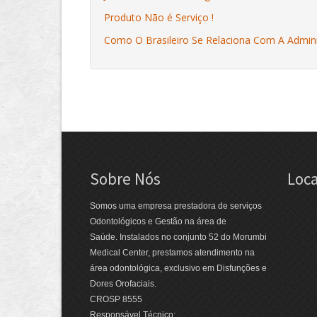
Produto Não é Serviço !
Como O Brasileiro Se Relaciona Com A Admin
Sobre Nós
Loca
Somos uma empresa prestadora de serviços
Odontológicos e Gestão na área de
Saúde. Instalados no conjunto 52 do Morumbi
Medical Center, prestamos atendimento na
área odontológica, exclusivo em Disfunções e
Dores Orofaciais.
CROSP 8555
Responsável Técnico: