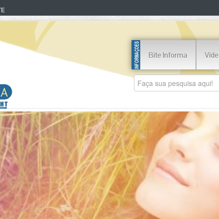
TE
Bite Informa
Víde