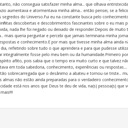
tanto, não conseguia satisfazer minha alma... que olhava entristecida 
zio aumentava e atormentava minha alma... então pensei, se a felici
os segredos do Universo.Fui eu na constante busca pelo conhecimen
, infinitas descobertas e descobrimentos fascinantes sobre o eu mais 
dúvida, nada lhe foi negado ou deixado de responder.Depois de muit
... mais queria perguntar e percebi que jamais terminaria minha jorna
espostas e conhecimento.E por mais que tivesse minha alma ainda não
dia, refletindo sobre tudo o que aprendera e para que pudesse utiliza
lizar integralmente fosse pelo meu bem ou da humanidade.Primeiro por
rito aflito, pois sabia que o tempo era muito curto e que talvez não
stava em toda sabedoria, conhecimento, experiências ou respostas...
. tão sobrecarregada que o desânimo a abateu e tornou-se triste... mu
s almas não estão ainda preparadas para o verdadeiro conhecimento,
elicidade está nos anos que Deus te deu de vida, na(s) pessoa(s) qu
mais!!!!