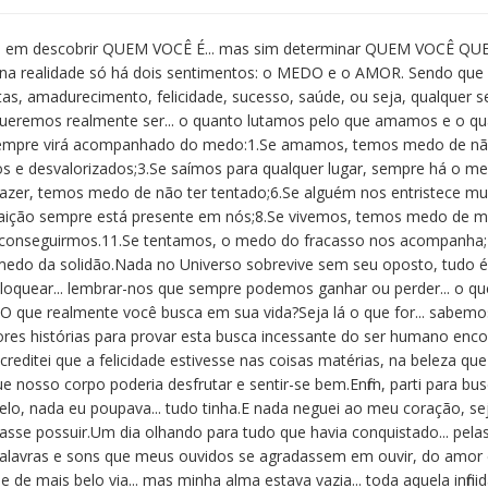
pe em descobrir QUEM VOCÊ É... mas sim determinar QUEM VOCÊ Q
 na realidade só há dois sentimentos: o MEDO e o AMOR. Sendo que
as, amadurecimento, felicidade, sucesso, saúde, ou seja, qualquer 
 queremos realmente ser... o quanto lutamos pelo que amamos e o 
sempre virá acompanhado do medo:1.Se amamos, temos medo de nã
 e desvalorizados;3.Se saímos para qualquer lugar, sempre há o me
e fazer, temos medo de não ter tentado;6.Se alguém nos entristec
traição sempre está presente em nós;8.Se vivemos, temos medo de 
s conseguirmos.11.Se tentamos, o medo do fracasso nos acompanh
do da solidão.Nada no Universo sobrevive sem seu oposto, tudo é d
bloquear... lembrar-nos que sempre podemos ganhar ou perder... o q
.O que realmente você busca em sua vida?Seja lá o que for... sabemos
s histórias para provar esta busca incessante do ser humano encon
editei que a felicidade estivesse nas coisas matérias, na beleza que
 nosso corpo poderia desfrutar e sentir-se bem.Enfim, parti para bus
elo, nada eu poupava... tudo tinha.E nada neguei ao meu coração, se
nasse possuir.Um dia olhando para tudo que havia conquistado... pela
palavras e sons que meus ouvidos se agradassem em ouvir, do amor c
e de mais belo via... mas minha alma estava vazia... toda aquela infi