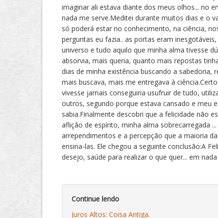
imaginar ali estava diante dos meus olhos... no en
nada me serve.Meditei durante muitos dias e o va
só poderá estar no conhecimento, na ciência, n
perguntas eu fazia.. as portas eram inesgotáveis
universo e tudo aquilo que minha alma tivesse 
absorvia, mais queria, quanto mais repostas tinha
dias de minha existência buscando a sabedoria, r
mais buscava, mais me entregava à ciência.Certo 
vivesse jamais conseguiria usufruir de tudo, uti
outros, segundo porque estava cansado e meu espí
sabia.Finalmente descobri que a felicidade não e
aflição de espírito, minha alma sobrecarregada ..
arrependimentos e a percepção que a maioria da
ensina-las. Ele chegou a seguinte conclusão:A F
desejo, saúde para realizar o que quer... em nada 
Continue lendo
Juros Altos: Coisa Antiga.