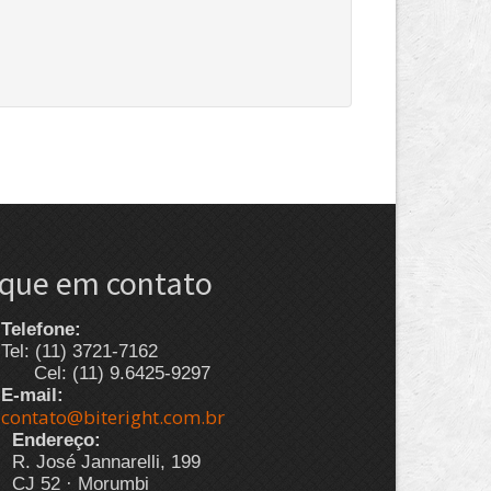
ique em contato
Telefone:
Tel: (11) 3721-7162
Cel: (11) 9.6425-9297
E-mail:
contato@biteright.com.br
Endereço:
R. José Jannarelli, 199
CJ 52 · Morumbi