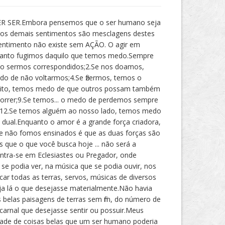
UER SER.Embora pensemos que o ser humano seja
 os demais sentimentos são mesclagens destes
sentimento não existe sem AÇÃO. O agir em
quanto fugimos daquilo que temos medo.Sempre
o sermos correspondidos;2.Se nos doamos,
do de não voltarmos;4.Se fizermos, temos o
e muito, temos medo de que outros possam também
morrer;9.Se temos... o medo de perdemos sempre
a;12.Se temos alguém ao nosso lado, temos medo
ual.Enquanto o amor é a grande força criadora,
ue não fomos ensinados é que as duas forças são
 que o que você busca hoje ... não será a
tra-se em Eclesiastes ou Pregador, onde
 se podia ver, na música que se podia ouvir, nos
car todas as terras, servos, músicas de diversos
ja lá o que desejasse materialmente.Não havia
s belas paisagens de terras sem fim, do número de
arnal que desejasse sentir ou possuir.Meus
nidade de coisas belas que um ser humano poderia