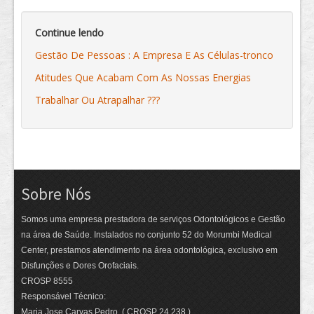
Continue lendo
Gestão De Pessoas : A Empresa E As Células-tronco
Atitudes Que Acabam Com As Nossas Energias
Trabalhar Ou Atrapalhar ???
Sobre Nós
Somos uma empresa prestadora de serviços Odontológicos e Gestão
na área de Saúde. Instalados no conjunto 52 do Morumbi Medical
Center, prestamos atendimento na área odontológica, exclusivo em
Disfunções e Dores Orofaciais.
CROSP 8555
Responsável Técnico:
Maria Jose Carvas Pedro ( CROSP 24.238 )