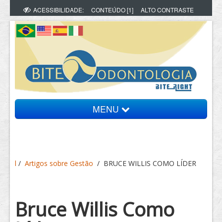
ACESSIBILIDADE:
CONTEÚDO [1]
ALTO CONTRASTE
MENU
Bite Informa
l
/
Artigos sobre Gestão
/
BRUCE WILLIS COMO LÍDER
Vídeos
Artigos
Bruce Willis Como