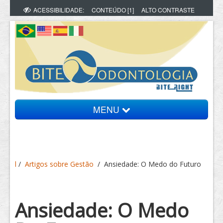
ACESSIBILIDADE:
CONTEÚDO [1]
ALTO CONTRASTE
MENU
Bite Informa
l
/
Artigos sobre Gestão
/
Ansiedade: O Medo do Futuro
Vídeos
Artigos
Ansiedade: O Medo