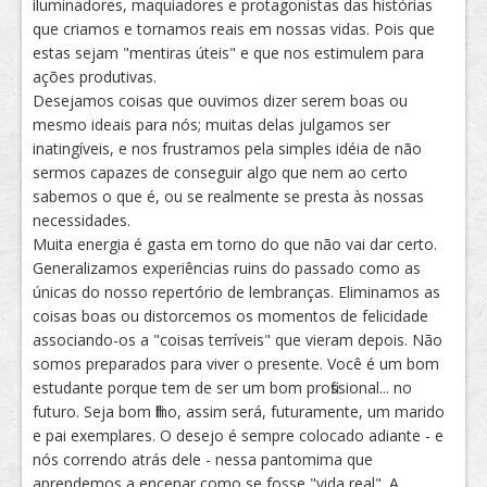
iluminadores, maquiadores e protagonistas das histórias
que criamos e tornamos reais em nossas vidas. Pois que
estas sejam "mentiras úteis" e que nos estimulem para
ações produtivas.
Desejamos coisas que ouvimos dizer serem boas ou
mesmo ideais para nós; muitas delas julgamos ser
inatingíveis, e nos frustramos pela simples idéia de não
sermos capazes de conseguir algo que nem ao certo
sabemos o que é, ou se realmente se presta às nossas
necessidades.
Muita energia é gasta em torno do que não vai dar certo.
Generalizamos experiências ruins do passado como as
únicas do nosso repertório de lembranças. Eliminamos as
coisas boas ou distorcemos os momentos de felicidade
associando-os a "coisas terríveis" que vieram depois. Não
somos preparados para viver o presente. Você é um bom
estudante porque tem de ser um bom profissional... no
futuro. Seja bom filho, assim será, futuramente, um marido
e pai exemplares. O desejo é sempre colocado adiante - e
nós correndo atrás dele - nessa pantomima que
aprendemos a encenar como se fosse "vida real". A