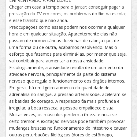
ENFRENTANDO A ANSIEDADE
Chegar em casa a tempo para o jantar; conseguir pagar a
prestação da TV em cores; os problemas do filho na escola;
e esse trânsito que não anda.
Preocupações como essas podem nos ocorrer a qualquer
hora e em qualquer situação. Aparentemente elas não
passam de momentâneas dorzinhas de cabeça que, de
uma forma ou de outra, acabamos resolvendo. Mas o
esforço que fazemos para eliminá-las, por menor que seja,
vai contribuir para aumentar a nossa ansiedade.
Fisiologicamente, a ansiedade resulta de um aumento da
atividade nervosa, principalmente da parte do sistema
nervoso que regula o funcionamento dos órgãos internos.
Em geral, há um ligeiro aumento da quantidade de
adrenalina no sangue, a pressão arterial sobe, aceleram-se
as batidas do coração. A respiração fica mais profunda e
irregular; a boca resseca; a pessoa empalidece e sua.
Muitas vezes, os músculos perdem a firmeza e nota-se
certo tremor. A excitação nervosa pode também provocar
mudanças bruscas no funcionamento do intestino e causar
outras perturbações fisiológicas (dores de estômago,