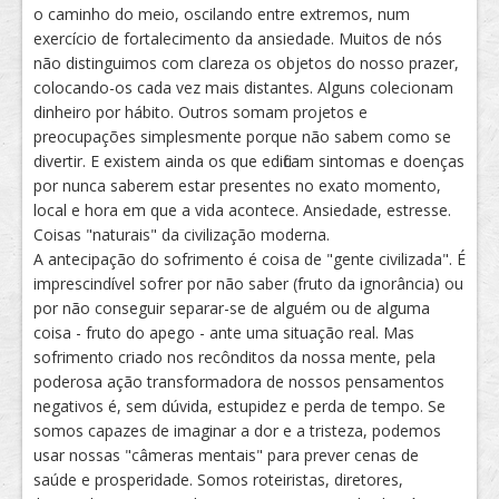
o caminho do meio, oscilando entre extremos, num
exercício de fortalecimento da ansiedade. Muitos de nós
não distinguimos com clareza os objetos do nosso prazer,
colocando-os cada vez mais distantes. Alguns colecionam
dinheiro por hábito. Outros somam projetos e
preocupações simplesmente porque não sabem como se
divertir. E existem ainda os que edificam sintomas e doenças
por nunca saberem estar presentes no exato momento,
local e hora em que a vida acontece. Ansiedade, estresse.
Coisas "naturais" da civilização moderna.
A antecipação do sofrimento é coisa de "gente civilizada". É
imprescindível sofrer por não saber (fruto da ignorância) ou
por não conseguir separar-se de alguém ou de alguma
coisa - fruto do apego - ante uma situação real. Mas
sofrimento criado nos recônditos da nossa mente, pela
poderosa ação transformadora de nossos pensamentos
negativos é, sem dúvida, estupidez e perda de tempo. Se
somos capazes de imaginar a dor e a tristeza, podemos
usar nossas "câmeras mentais" para prever cenas de
saúde e prosperidade. Somos roteiristas, diretores,