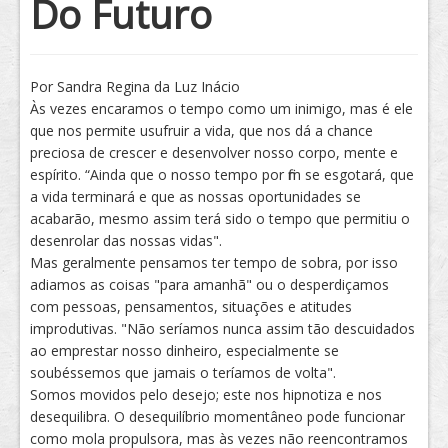
Do Futuro
Tratamento
Por Sandra Regina da Luz Inácio
Às vezes encaramos o tempo como um inimigo, mas é ele
que nos permite usufruir a vida, que nos dá a chance
preciosa de crescer e desenvolver nosso corpo, mente e
espírito. “Ainda que o nosso tempo por fim se esgotará, que
a vida terminará e que as nossas oportunidades se
acabarão, mesmo assim terá sido o tempo que permitiu o
desenrolar das nossas vidas".
Mas geralmente pensamos ter tempo de sobra, por isso
adiamos as coisas "para amanhã" ou o desperdiçamos
com pessoas, pensamentos, situações e atitudes
improdutivas. "Não seríamos nunca assim tão descuidados
ao emprestar nosso dinheiro, especialmente se
soubéssemos que jamais o teríamos de volta".
Somos movidos pelo desejo; este nos hipnotiza e nos
desequilibra. O desequilíbrio momentâneo pode funcionar
como mola propulsora, mas às vezes não reencontramos