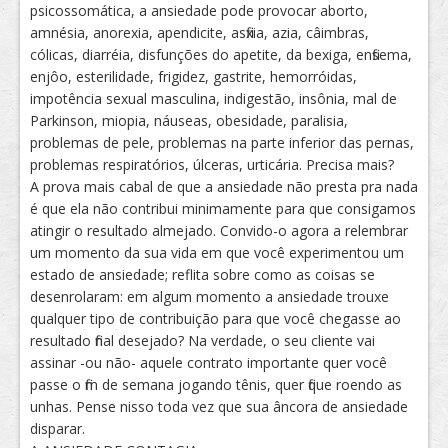
psicossomática, a ansiedade pode provocar aborto,
amnésia, anorexia, apendicite, asfixia, azia, câimbras,
cólicas, diarréia, disfunções do apetite, da bexiga, enfisema,
enjôo, esterilidade, frigidez, gastrite, hemorróidas,
impotência sexual masculina, indigestão, insônia, mal de
Parkinson, miopia, náuseas, obesidade, paralisia,
problemas de pele, problemas na parte inferior das pernas,
problemas respiratórios, úlceras, urticária. Precisa mais?
A prova mais cabal de que a ansiedade não presta pra nada
é que ela não contribui minimamente para que consigamos
atingir o resultado almejado. Convido-o agora a relembrar
um momento da sua vida em que você experimentou um
estado de ansiedade; reflita sobre como as coisas se
desenrolaram: em algum momento a ansiedade trouxe
qualquer tipo de contribuição para que você chegasse ao
resultado final desejado? Na verdade, o seu cliente vai
assinar -ou não- aquele contrato importante quer você
passe o fim de semana jogando tênis, quer fique roendo as
unhas. Pense nisso toda vez que sua âncora de ansiedade
disparar.