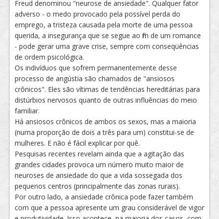
Freud denominou "neurose de ansiedade". Qualquer fator
adverso - o medo provocado pela possível perda do
emprego, a tristeza causada pela morte de uma pessoa
querida, a insegurança que se segue ao fim de um romance
- pode gerar uma grave crise, sempre com conseqüências
de ordem psicológica.
Os indivíduos que sofrem permanentemente desse
processo de angústia são chamados de "ansiosos
crônicos". Eles são vítimas de tendências hereditárias para
distúrbios nervosos quanto de outras influências do meio
familiar.
Há ansiosos crônicos de ambos os sexos, mas a maioria
(numa proporção de dois a três para um) constitui-se de
mulheres. E não é fácil explicar por quê.
Pesquisas recentes revelam ainda que a agitação das
grandes cidades provoca um número muito maior de
neuroses de ansiedade do que a vida sossegada dos
pequenos centros (principalmente das zonas rurais).
Por outro lado, a ansiedade crônica pode fazer também
com que a pessoa apresente um grau considerável de vigor
e produtividade. Isso acontece, na maioria dos casos, com