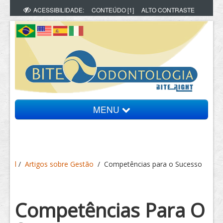
ACESSIBILIDADE:
CONTEÚDO [1]
ALTO CONTRASTE
MENU
Bite Informa
l
/
Artigos sobre Gestão
/
Competências para o Sucesso
Vídeos
Artigos
Competências Para O