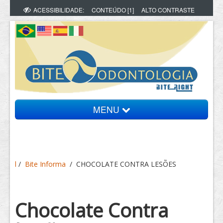
ACESSIBILIDADE:
CONTEÚDO [1]
ALTO CONTRASTE
MENU
Bite Informa
l
/
Bite Informa
/
CHOCOLATE CONTRA LESÕES
Vídeos
Artigos
Chocolate Contra