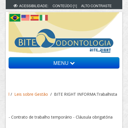
ACESSIBILIDADE:
CONTEÚDO [1]
ALTO CONTRASTE
MENU
Bite Informa
l
/
Leis sobre Gestão
/
BITE RIGHT INFORMA:Trabalhista
Vídeos
Artigos
- Contrato de trabalho temporário - Cláusula obrigatória