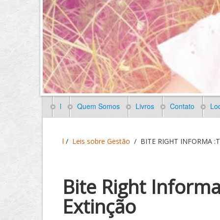
l
Quem Somos
Livros
Contato
Loc
l
/
Leis sobre Gestão
/
BITE RIGHT INFORMA :Tra
Bite Right Inform
Extinção