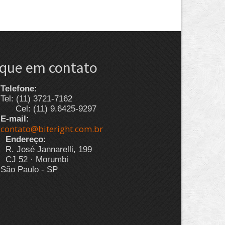
ique em contato
Telefone:
Tel: (11) 3721-7162
Cel: (11) 9.6425-9297
E-mail:
contato@biteright.com.br
Endereço:
R. José Jannarelli, 199
CJ 52 · Morumbi
São Paulo - SP