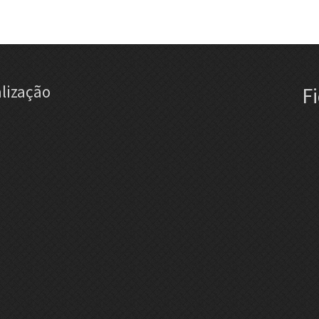
lização
F