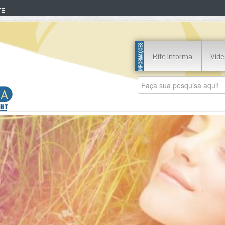
TE
Bite Informa
Víde