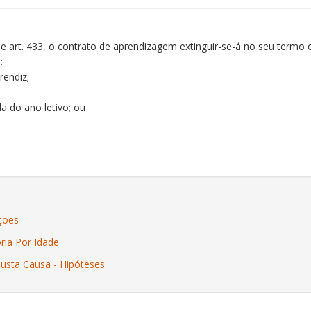
, e art. 433, o contrato de aprendizagem extinguir-se-á no seu term
:
rendiz;
da do ano letivo; ou
ições
ria Por Idade
 Justa Causa - Hipóteses