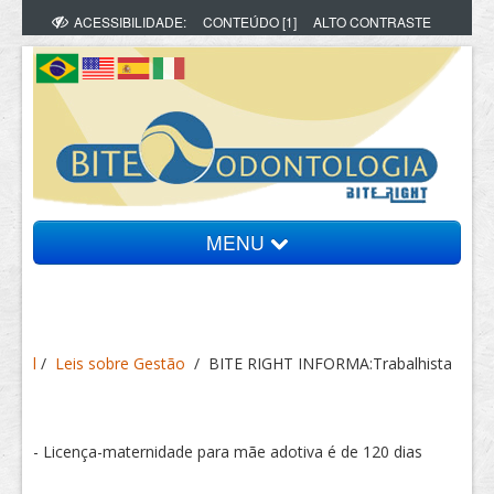
ACESSIBILIDADE:
CONTEÚDO [1]
ALTO CONTRASTE
MENU
Bite Informa
l
/
Leis sobre Gestão
/
BITE RIGHT INFORMA:Trabalhista
Vídeos
Artigos
- Licença-maternidade para mãe adotiva é de 120 dias