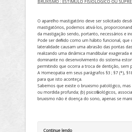
BRUXISMO : ESTIMULO FISIOLÓGICO OU SUPRE
O aparelho mastigatório deve ser solicitado des
mastigatórios, podemos ativá-los, proporcionan
da mastigação sendo, portanto, necessários e i
Pode ser definido como um hábito funcional, que
lateralidade causam uma abrasão das pontas das c
realizando uma dinâmica mandibular exagerada e 
dominante no desenvolvimento do sistema estomato
permitindo que ocorra a troca de dentição, sem 
A Homeopatia em seus parágrafos §3 ; §7 (*), §1
para que isto aconteça.
Sabemos que existe o bruxismo patológico, mas 
ou mordida profunda; (b) psicofisiológicos, assoc
bruxismo não é doença do sono, apenas se manifes
Continue lendo