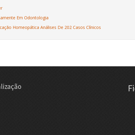
er
camente Em Odontologia
ação Homeopática Análises De 202 Casos Clínicos
lização
F