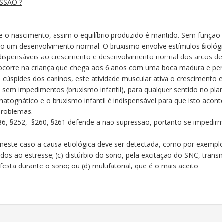
SSÃO ?
de o nascimento, assim o equilíbrio produzido é mantido. Sem função
do um desenvolvimento normal. O bruxismo envolve estímulos fisiol
ndispensáveis ao crescimento e desenvolvimento normal dos arcos d
 ocorre na criança que chega aos 6 anos com uma boca madura e per
úspides dos caninos, este atividade muscular ativa o crescimento e
sem impedimentos (bruxismo infantil), para qualquer sentido no pla
gnático e o bruxismo infantil é indispensável para que isto aconteç
problemas.
86, §252, §260, §261 defende a não supressão, portanto se impedirm
neste caso a causa etiológica deve ser detectada, como por exempl
iados ao estresse; (c) distúrbio do sono, pela excitação do SNC, tran
ta durante o sono; ou (d) multifatorial, que é o mais aceito