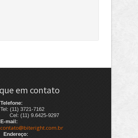
ique em contato
Telefone:
Tel: (11) 3721-7162
Cel: (11) 9.6425-9297
E-mail:
contato@biteright.com.br
Endereço: