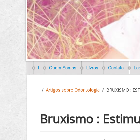
l
Quem Somos
Livros
Contato
Loc
l
/
Artigos sobre Odontologia
/
BRUXISMO : ES
Bruxismo : Estimu