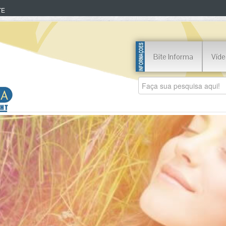
TE
Bite Informa
Víde