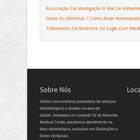
Associação Da Mastigação A Mal De Alzheim
Sinais Ou Síntomas ? Como Atuar Homeopati
Tratamento Da Síndrome De Eagle Com Medic
Sobre Nós
Loca
Somos uma empresa prestadora de serviços
Odontológicos e Gestão na área de
Saúde. Instalados no conjunto 52 do Morumbi
Medical Center, prestamos atendimento na
área odontológica, exclusivo em Disfunções e
Dores Orofaciais.