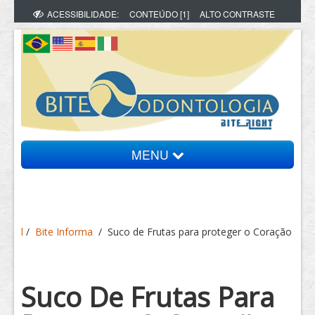
ACESSIBILIDADE:
CONTEÚDO [1]
ALTO CONTRASTE
MENU
Bite Informa
l
/
Bite Informa
/
Suco de Frutas para proteger o Coração
Vídeos
Artigos
Suco De Frutas Para