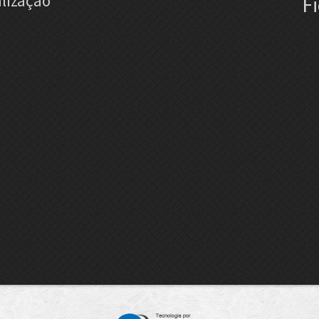
lização
F