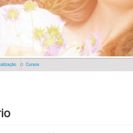
alização
Cursos
io