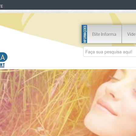
TE
Bite Informa
Víde