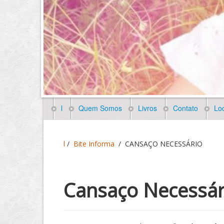
l
Quem Somos
Livros
Contato
Loc
l
/
Bite Informa
/
CANSAÇO NECESSÁRIO
Cansaço Necessár