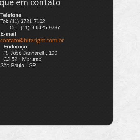
ique em contato
Telefone:
Tel: (11) 3721-7162
Cel: (11) 9.6425-9297
E-mail:
contato@biteright.com.br
Endereço:
R. José Jannarelli, 199
CJ 52 · Morumbi
São Paulo - SP