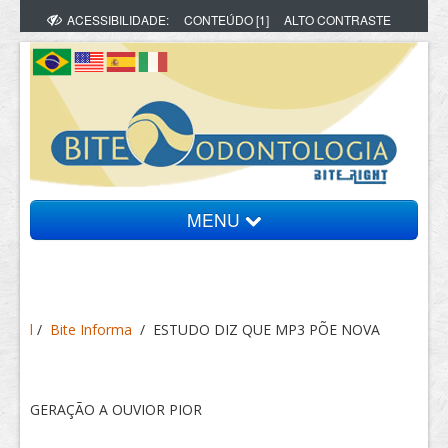
ACESSIBILIDADE:
CONTEÚDO [1]
ALTO CONTRASTE
MENU
Bite Informa
l
/
Bite Informa
/
ESTUDO DIZ QUE MP3 PÕE NOVA
Vídeos
Artigos
GERAÇÃO A OUVIOR PIOR