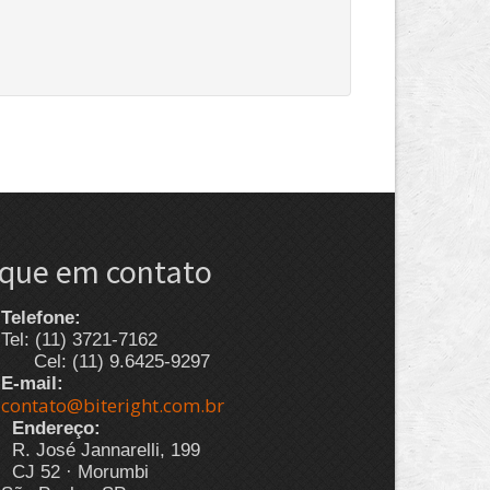
ique em contato
Telefone:
Tel: (11) 3721-7162
Cel: (11) 9.6425-9297
E-mail:
contato@biteright.com.br
Endereço:
R. José Jannarelli, 199
CJ 52 · Morumbi