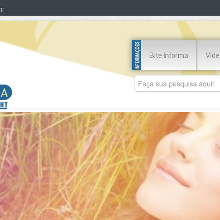
TE
Bite Informa
Víde