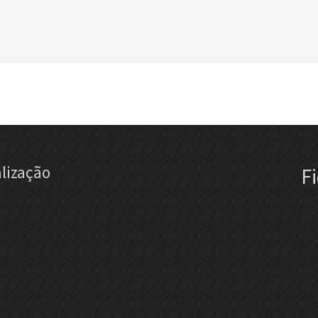
lização
F