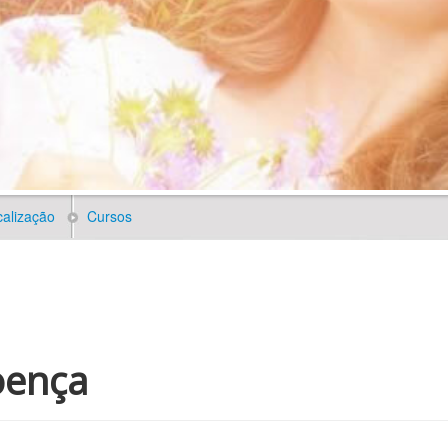
alização
Cursos
oença