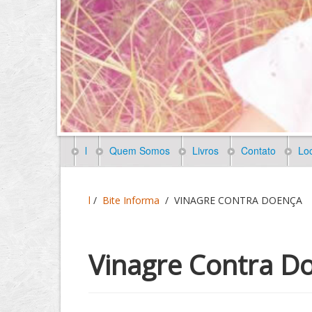
l
Quem Somos
Livros
Contato
Loc
l
/
Bite Informa
/
VINAGRE CONTRA DOENÇA
Vinagre Contra D