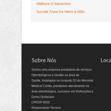
Melhore O Raciocínio
Sucode Fruta De Heroi à Vilão
Sobre Nós
Loca
Somos uma empresa prestadora de serviços
Odontológicos e Gestão na área de
Saúde. Instalados no conjunto 52 do Morumbi
Medical Center, prestamos atendimento na
área odontológica, exclusivo em Disfunções e
Dores Orofaciais.
CROSP 8555
Responsável Técnico: