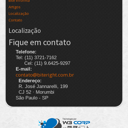
Bite Informa
Artigos
Localização
Contato
Localização
Fique em contato
Telefone:
Tel: (11) 3721-7162
Cel: (11) 9.6425-9297
E-mail:
contato@biteright.com.br
Endereço:
R. José Jannarelli, 199
CJ 52 · Morumbi
São Paulo - SP