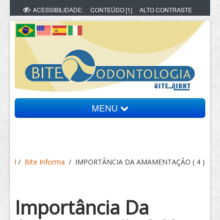
ACESSIBILIDADE:
CONTEÚDO [1]
ALTO CONTRASTE
MENU
Bite Informa
l
/
Bite Informa
/
IMPORTÂNCIA DA AMAMENTAÇÃO ( 4 )
Vídeos
Artigos
Importância Da