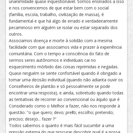
unanimidade quase inquestionável. Somos ensinados a isso
e nos convencemos de que estar bem com o social
(família, escola, trabalho, civilização de massa), é
fundamental e que há algo de errado e verdadeiramente
pecaminoso em alguém se isolar ou estar separado dos
outros.
Associamos doença e morte à solidão com a mesma
facilidade com que associamos vida e prazer à experiência
comunitária. Com o tempo a consciência do fato de
sermos seres autônomos e individuais cai no
esquecimento mórbido das coisas reprimidas e negadas.
Quase ninguém se sente confortável quando é obrigado a
tomar uma decisão individual (quando não adianta ouvir os
Conselheiros de plantão e só pessoalmente se pode
encontrar uma resposta), e ainda, sobretudo quando todas
as tentativas de recorrer ao convencional ou àquilo que é
Considerado como o Melhor a fazer, não nos responde à
questão: "o que quero; devo; prefiro; escolho; pretendo;
preciso; desejo... fazer ?"
Todos sabemos o quanto é mais fácil sucumbir a uma
pressão externa do que procurar descobrir qual é a nossa