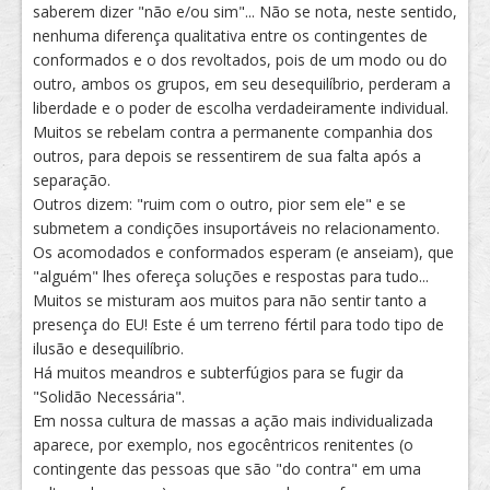
saberem dizer "não e/ou sim"... Não se nota, neste sentido,
nenhuma diferença qualitativa entre os contingentes de
conformados e o dos revoltados, pois de um modo ou do
outro, ambos os grupos, em seu desequilíbrio, perderam a
liberdade e o poder de escolha verdadeiramente individual.
Muitos se rebelam contra a permanente companhia dos
outros, para depois se ressentirem de sua falta após a
separação.
Outros dizem: "ruim com o outro, pior sem ele" e se
submetem a condições insuportáveis no relacionamento.
Os acomodados e conformados esperam (e anseiam), que
"alguém" lhes ofereça soluções e respostas para tudo...
Muitos se misturam aos muitos para não sentir tanto a
presença do EU! Este é um terreno fértil para todo tipo de
ilusão e desequilíbrio.
Há muitos meandros e subterfúgios para se fugir da
"Solidão Necessária".
Em nossa cultura de massas a ação mais individualizada
aparece, por exemplo, nos egocêntricos renitentes (o
contingente das pessoas que são "do contra" em uma