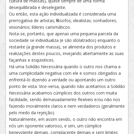
cultura de massas), quase sempre de uma forma
desequilibrada e deselegante.
Ou então, esta ação individualizada é considerada uma
prerrogativa de artistas; filósofos; idealistas; sonhadores;
visionários; líderes carismáticos.
Nota-se, portanto, que apenas uma pequena parcela da
sociedade se individualiza (e são idolatrados) enquanto o
restante (a grande massa), se alimenta dos produtos e
realizações destes poucos, invejando abertamente as suas
façanhas e esquisitices.
Há uma Solidão Necessária quando o outro nos chama a
uma cumplicidade negativa com ele e somos obrigados a
enfrentá-lo dizendo a verdade ou apontando um outro
ponto de vista. Vice-versa, quando não aceitamos a Solidão
Necessária acabamos cúmplices dos outros com muita
facilidade, sendo demasiadamente flexíveis e/ou não nos
fazendo moralmente claros e nem verdadeiros (geralmente
pelo medo da rejeição).
Naturalmente, em assim sendo, o outro não encontra em
nós um oponente valoroso, e sim, um cúmplice
benevolente demais, complacente demais e sem limites