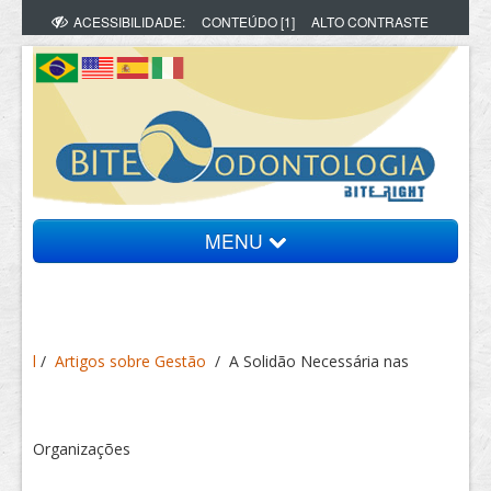
ACESSIBILIDADE:
CONTEÚDO [1]
ALTO CONTRASTE
MENU
Bite Informa
l
/
Artigos sobre Gestão
/
A Solidão Necessária nas
Vídeos
Artigos
Organizações