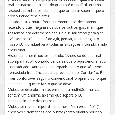
real inclinação ou, ainda, do quanto é mais fácil ter uma
resposta pronta nos lábios do que procurar saber o que o
nosso íntimo tem a dizer.
Devido a isto, muito freqüentemente nos descobrimos
fazendo o que imaginamos que os outros gostariam que
fizéssemos em detrimento daquilo que faríamos (será?) se
tivéssemos a "ousadia" de agir; pensar; falar e seguir o
nosso EU individual para todas as situações incluindo a vida
profissional.
Historicamente firmou-se o ditado: "Antes só do que mal
acompanhado". Contudo verifica-se que o aqui denominado
Contraditado:"Antes mal acompanhado do que só", com
demasiada freqüência acaba prevalecendo. Conclusão: É
mais confortável seguir o convencional; o aprendido; o que
se pensa ; o que se faz; o que se deve.
Muitos se descobrem sós em meio à multidão, muitos
sentem um enorme abismo que separa o EU
inapelavelmente dos outros.
Muitos se revoltam por dizer sempre "sim e/ou não" (às
pressões e demandas dos outros) tanto quanto por não