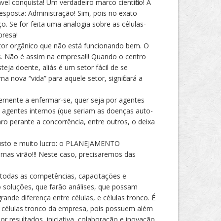
l conquista! Um verdadeiro marco científico! A
esposta: Administração! Sim, pois no exato
 Se for feita uma analogia sobre as células-
presa!
etor orgânico que não está funcionando bem. O
as. Não é assim na empresa!!! Quando o centro
eja doente, aliás é um setor fácil de se
nova “vida” para aquele setor, significará a
emente a enfermar-se, quer seja por agentes
os agentes internos (que seriam as doenças auto-
o perante a concorrência, entre outros, o deixa
custo e muito lucro: o PLANEJAMENTO
as virão!!! Neste caso, precisaremos das
 todas as competências, capacitações e
o soluções, que farão análises, que possam
ande diferença entre células, e células tronco. É
as células tronco da empresa, pois possuem além
or resultados, iniciativa, colaboração e inovação