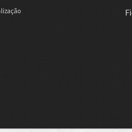
lização
F