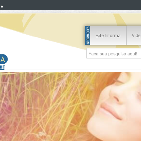
TE
Bite Informa
Víde