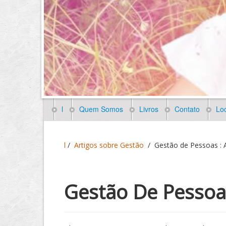
l
Quem Somos
Livros
Contato
Loc
l
/
Artigos sobre Gestão
/
Gestão de Pessoas : 
Gestão De Pessoas