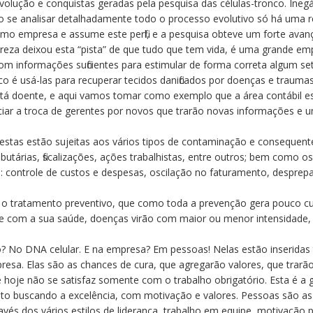
ução e conquistas geradas pela pesquisa das células-tronco. Inegáve
Ao se analisar detalhadamente todo o processo evolutivo só há uma r
 empresa e assume este perfil, e a pesquisa obteve um forte avanço.
eza deixou esta “pista” de que tudo que tem vida, é uma grande em
com informações suficientes para estimular de forma correta algum s
nco é usá-las para recuperar tecidos danificados por doenças e traum
stá doente, e aqui vamos tomar como exemplo que a área contábil est
iar a troca de gerentes por novos que trarão novas informações e uma 
estas estão sujeitas aos vários tipos de contaminação e consequent
ributárias, fiscalizações, ações trabalhistas, entre outros; bem como 
 controle de custos e despesas, oscilação no faturamento, desprepar
 o tratamento preventivo, que como toda a prevenção gera pouco 
 com a sua saúde, doenças virão com maior ou menor intensidade, m
o? No DNA celular. E na empresa? Em pessoas! Nelas estão inseridas
resa. Elas são as chances de cura, que agregarão valores, que trarã
hoje não se satisfaz somente com o trabalho obrigatório. Esta é a gr
 feito buscando a excelência, com motivação e valores. Pessoas são 
ravés dos vários estilos de liderança, trabalho em equipe, motivação p