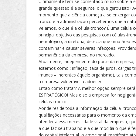
Ultimamente tem-se comentado muito sobre a evol
grande questão é a seguinte: o que gerou isto? 
momento que a ciência começa a se enxergar como
tronco e a administração percebemos que a natur
Vejamos, o que é a célula-tronco? É uma célula 
principal objetivo das pesquisas com células-tro
neurológico, a diretoria, detecta que uma área e
contaminar e causar severas infecções. Providenc
permanência da empresa no mercado.
Atualmente, independente do porte da empresa, 
externos como : inflação, taxa de juros, cargas t
imunes – inerentes àquele organismo), tais como:
a empresa vulnerável a adoecer.
Então como tratar? A melhor opção sempre será
ESTRATÉGICO! Mas e se a empresa for negligente
células-tronco.
Aonde reside toda a informação da célula- tronc
qualificações necessárias para o momento da emp
atender a essa necessidade vital da empresa, que 
a que faz seu trabalho e a que modifica o que é
do capital intelectual, o emocional, manifesto at