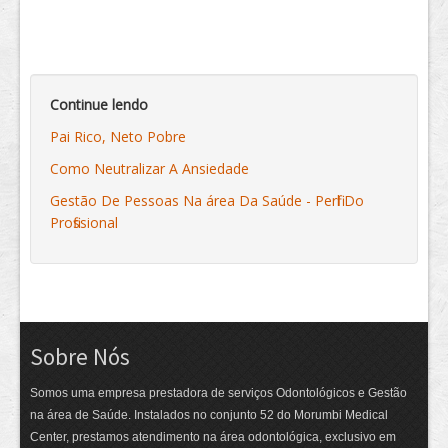
Continue lendo
Pai Rico, Neto Pobre
Como Neutralizar A Ansiedade
Gestão De Pessoas Na área Da Saúde - Perfil Do
Profissional
Sobre Nós
Somos uma empresa prestadora de serviços Odontológicos e Gestão
na área de Saúde. Instalados no conjunto 52 do Morumbi Medical
Center, prestamos atendimento na área odontológica, exclusivo em