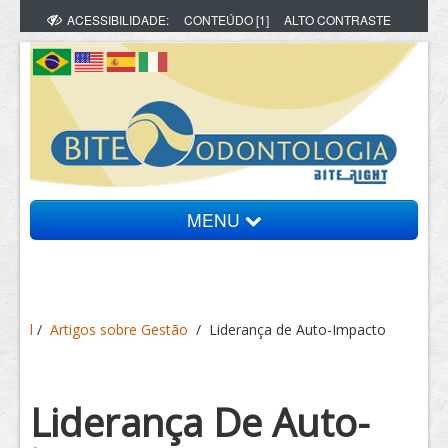
ACESSIBILIDADE:
CONTEÚDO [1]
ALTO CONTRASTE
MENU
Bite Informa
l
/
Artigos sobre Gestão
/
Liderança de Auto-Impacto
Vídeos
Artigos
Liderança De Auto-