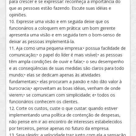
para crescer e se expressar: reconheça a importância do
que as pessoas estão fazendo. Escute suas idéias e
opiniões.
10. Expresse uma visão e em seguida deixe que os
funcionários a coloquem em prática: um bom gerente
apresenta uma visão e em seguida tem o bom-senso de
deixar as pessoas implementá-la.
11. Aja como uma pequena empresa:• possua facilidade de
comunicação;• o papel do líder é mais visível;• as pessoas
têm ampla condições de ouvir e falar;• o seu desempenho
e as conseqüências de suas medidas são claros para todo
mundo;• elas se dedicam apenas às atividades
fundamentais;• elas procuram a paixão e não dão valor à
burocracia;• aproveitam as boas idéias, venham de onde
vierem;• se comunicam com simplicidade; e• todos os
funcionários conhecem os clientes.
12. Corte os custos, custe o que custar: quando estiver
implementando uma política de contenção de despesas,
não pense em ir ao encontro de interesses estabelecidos
por terceiros, pense apenas no futuro da empresa.
13. Seja rápido: a velocidade traz junto com ela a sensação