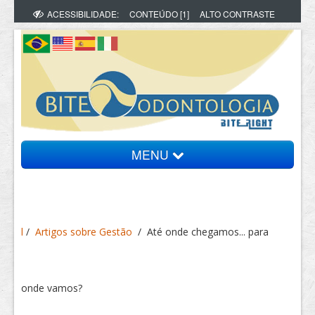
ACESSIBILIDADE:
CONTEÚDO [1]
ALTO CONTRASTE
MENU
Bite Informa
l
/
Artigos sobre Gestão
/
Até onde chegamos... para
Vídeos
Artigos
onde vamos?