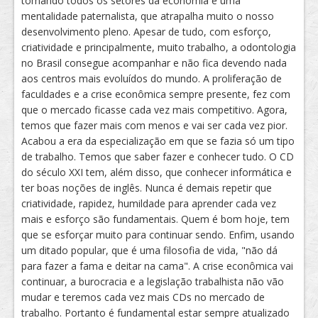
tomando todos os setores da economia e uma
mentalidade paternalista, que atrapalha muito o nosso
desenvolvimento pleno. Apesar de tudo, com esforço,
criatividade e principalmente, muito trabalho, a odontologia
no Brasil consegue acompanhar e não fica devendo nada
aos centros mais evoluídos do mundo. A proliferação de
faculdades e a crise econômica sempre presente, fez com
que o mercado ficasse cada vez mais competitivo. Agora,
temos que fazer mais com menos e vai ser cada vez pior.
Acabou a era da especialização em que se fazia só um tipo
de trabalho. Temos que saber fazer e conhecer tudo. O CD
do século XXI tem, além disso, que conhecer informática e
ter boas noções de inglês. Nunca é demais repetir que
criatividade, rapidez, humildade para aprender cada vez
mais e esforço são fundamentais. Quem é bom hoje, tem
que se esforçar muito para continuar sendo. Enfim, usando
um ditado popular, que é uma filosofia de vida, "não dá
para fazer a fama e deitar na cama". A crise econômica vai
continuar, a burocracia e a legislação trabalhista não vão
mudar e teremos cada vez mais CDs no mercado de
trabalho. Portanto é fundamental estar sempre atualizado