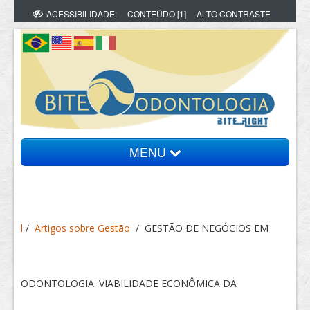
ACESSIBILIDADE:
CONTEÚDO [1]
ALTO CONTRASTE
MENU
Bite Informa
l
/
Artigos sobre Gestão
/
GESTÃO DE NEGÓCIOS EM
Vídeos
Artigos
ODONTOLOGIA: VIABILIDADE ECONÔMICA DA