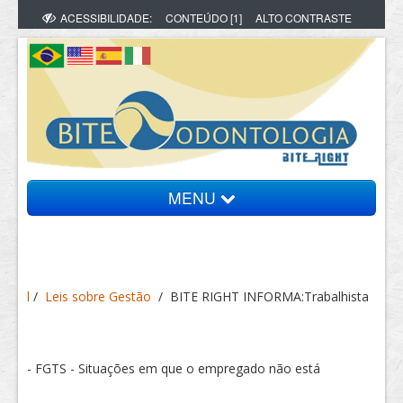
ACESSIBILIDADE:
CONTEÚDO [1]
ALTO CONTRASTE
MENU
Bite Informa
l
/
Leis sobre Gestão
/
BITE RIGHT INFORMA:Trabalhista
Vídeos
Artigos
- FGTS - Situações em que o empregado não está