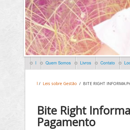
l
Quem Somos
Livros
Contato
Loc
l
/
Leis sobre Gestão
/
BITE RIGHT INFORMA:Pre
Bite Right Informa
Pagamento