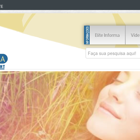
TE
Bite Informa
Víde