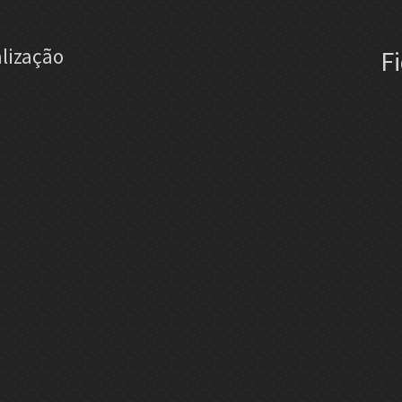
lização
F