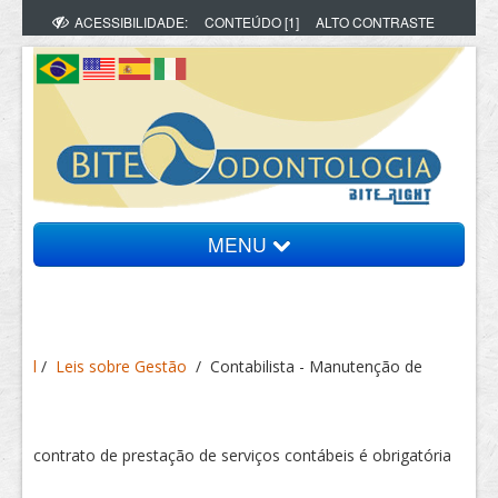
ACESSIBILIDADE:
CONTEÚDO [1]
ALTO CONTRASTE
MENU
Bite Informa
l
/
Leis sobre Gestão
/
Contabilista - Manutenção de
Vídeos
Artigos
contrato de prestação de serviços contábeis é obrigatória