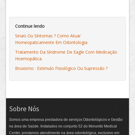
Continue lendo
Sinais Ou Síntomas ? Como Atuar
Homeopaticamente Em Odontologia
Tratamento Da Síndrome De Eagle Com Medicação
Hoemopática.
Bruxismo : Estimulo Fisiológico Ou Supressão ?
Sobre Nós
Somos uma empresa prestadora de serviços Odontológicos e Gestão
na área de Saúde. Instalados no conjunto 52 do Morumbi Medical
Center, prestamos atendimento na área odontológica, exclusivo em