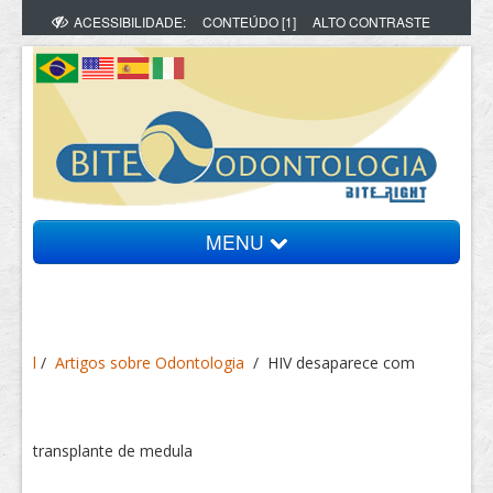
ACESSIBILIDADE:
CONTEÚDO [1]
ALTO CONTRASTE
MENU
Bite Informa
l
/
Artigos sobre Odontologia
/
HIV desaparece com
Vídeos
Artigos
transplante de medula