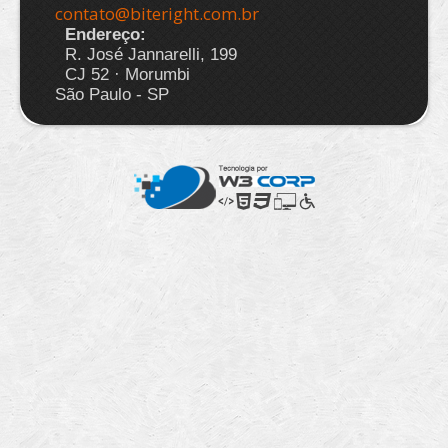
contato@biteright.com.br
Endereço:
R. José Jannarelli, 199
CJ 52 · Morumbi
São Paulo - SP