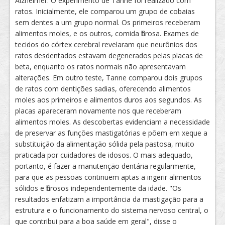
Alzheimer. O experimento de Tanne foi realizado com
ratos. Inicialmente, ele comparou um grupo de cobaias
sem dentes a um grupo normal. Os primeiros receberam
alimentos moles, e os outros, comida fibrosa. Exames de
tecidos do córtex cerebral revelaram que neurônios dos
ratos desdentados estavam degenerados pelas placas de
beta, enquanto os ratos normais não apresentavam
alterações. Em outro teste, Tanne comparou dois grupos
de ratos com dentições sadias, oferecendo alimentos
moles aos primeiros e alimentos duros aos segundos. As
placas apareceram novamente nos que receberam
alimentos moles. As descobertas evidenciam a necessidade
de preservar as funções mastigatórias e põem em xeque a
substituição da alimentação sólida pela pastosa, muito
praticada por cuidadores de idosos. O mais adequado,
portanto, é fazer a manutenção dentária regularmente,
para que as pessoas continuem aptas a ingerir alimentos
sólidos e fibrosos independentemente da idade. "Os
resultados enfatizam a importância da mastigação para a
estrutura e o funcionamento do sistema nervoso central, o
que contribui para a boa saúde em geral", disse o