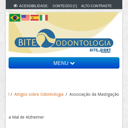
ACESSIBILIDADE:
CONTEÚDO [1]
ALTO CONTRASTE
MENU
Bite Informa
l
/
Artigos sobre Odontologia
/
Associação da Mastigação
Vídeos
Artigos
a Mal de Alzheimer