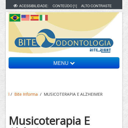
ACESSIBILIDADE:
CONTEÚDO [1]
ALTO CONTRASTE
MENU
Bite Informa
l
/
Bite Informa
/
MUSICOTERAPIA E ALZHEIMER
Vídeos
Artigos
Musicoterapia E