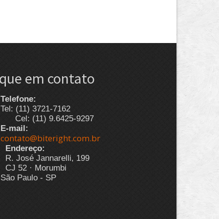
ique em contato
Telefone:
Tel: (11) 3721-7162
Cel: (11) 9.6425-9297
E-mail:
contato@biteright.com.br
Endereço:
R. José Jannarelli, 199
CJ 52 · Morumbi
São Paulo - SP