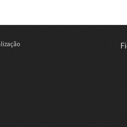
lização
F