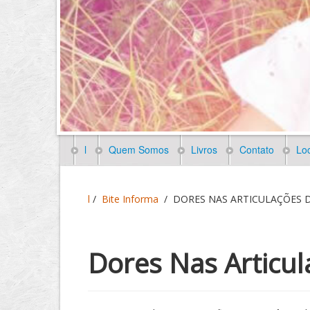
l
Quem Somos
Livros
Contato
Loc
l
/
Bite Informa
/
DORES NAS ARTICULAÇÕES 
Dores Nas Articu