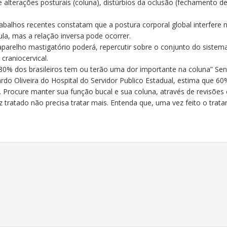
de alterações posturais (coluna), distúrbios da oclusão (fechamento 
alhos recentes constatam que a postura corporal global interfere 
la, mas a relação inversa pode ocorrer.
parelho mastigatório poderá, repercutir sobre o conjunto do sistem
craniocervical.
“80% dos brasileiros tem ou terão uma dor importante na coluna” Sen
rdo Oliveira do Hospital do Servidor Publico Estadual, estima que 6
. Procure manter sua função bucal e sua coluna, através de revisõe
 tratado não precisa tratar mais. Entenda que, uma vez feito o trat