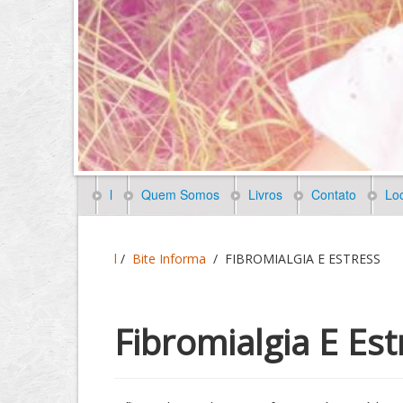
l
Quem Somos
Livros
Contato
Loc
l
/
Bite Informa
/
FIBROMIALGIA E ESTRESS
Fibromialgia E Est