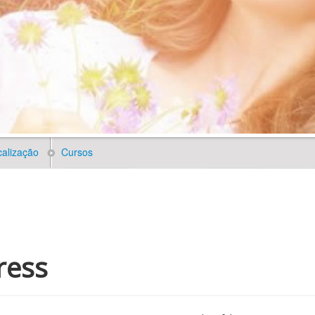
alização
Cursos
ress