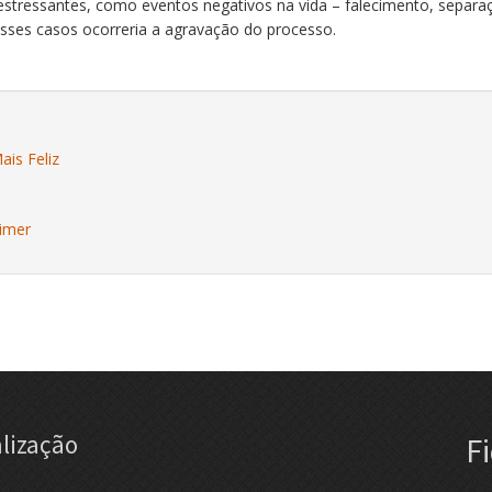
s estressantes, como eventos negativos na vida – falecimento, separ
esses casos ocorreria a agravação do processo.
is Feliz
imer
lização
F