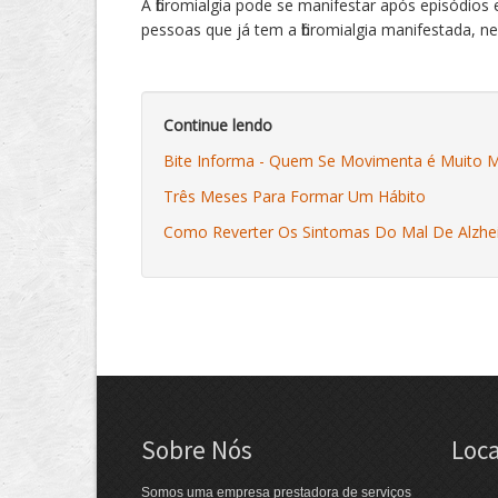
A fibromialgia pode se manifestar após episódio
pessoas que já tem a fibromialgia manifestada, n
Continue lendo
Bite Informa - Quem Se Movimenta é Muito Ma
Três Meses Para Formar Um Hábito
Como Reverter Os Sintomas Do Mal De Alzhe
Sobre Nós
Loca
Somos uma empresa prestadora de serviços