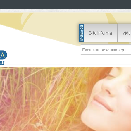
TE
Bite Informa
Víde