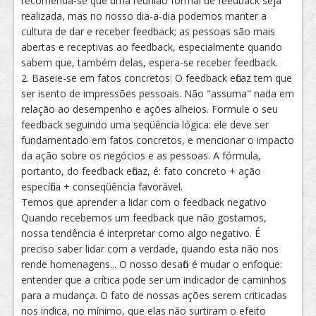
recomenda-se que uma reunião formal de feedback seja
realizada, mas no nosso dia-a-dia podemos manter a
cultura de dar e receber feedback; as pessoas são mais
abertas e receptivas ao feedback, especialmente quando
sabem que, também delas, espera-se receber feedback.
2. Baseie-se em fatos concretos: O feedback eficaz tem que
ser isento de impressões pessoais. Não "assuma" nada em
relação ao desempenho e ações alheios. Formule o seu
feedback seguindo uma seqüência lógica: ele deve ser
fundamentado em fatos concretos, e mencionar o impacto
da ação sobre os negócios e as pessoas. A fórmula,
portanto, do feedback eficaz, é: fato concreto + ação
específica + conseqüência favorável.
Temos que aprender a lidar com o feedback negativo
Quando recebemos um feedback que não gostamos,
nossa tendência é interpretar como algo negativo. É
preciso saber lidar com a verdade, quando esta não nos
rende homenagens... O nosso desafio é mudar o enfoque:
entender que a crítica pode ser um indicador de caminhos
para a mudança. O fato de nossas ações serem criticadas
nos indica, no mínimo, que elas não surtiram o efeito