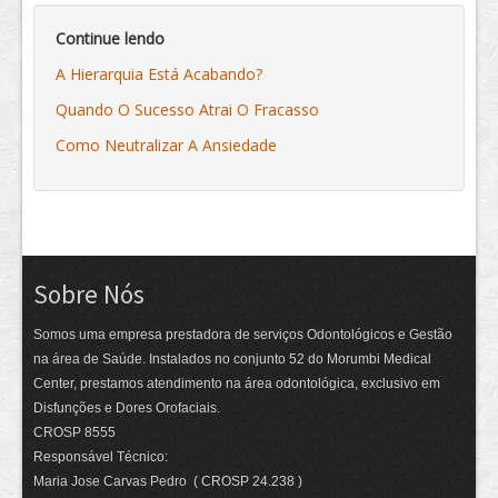
Continue lendo
A Hierarquia Está Acabando?
Quando O Sucesso Atrai O Fracasso
Como Neutralizar A Ansiedade
Sobre Nós
Somos uma empresa prestadora de serviços Odontológicos e Gestão
na área de Saúde. Instalados no conjunto 52 do Morumbi Medical
Center, prestamos atendimento na área odontológica, exclusivo em
Disfunções e Dores Orofaciais.
CROSP 8555
Responsável Técnico:
Maria Jose Carvas Pedro ( CROSP 24.238 )