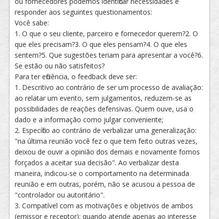
ou fornecedores podemos identificar necessidades e
responder aos seguintes questionamentos:
Você sabe:
1. O que o seu cliente, parceiro e fornecedor querem?2. O
que eles precisam?3. O que eles pensam?4. O que eles
sentem?5. Que sugestões teriam para apresentar a você?6.
Se estão ou não satisfeitos?
Para ter eficiência, o feedback deve ser:
1. Descritivo ao contrário de ser um processo de avaliação:
ao relatar um evento, sem julgamentos, reduzem-se as
possibilidades de reações defensivas. Quem ouve, usa o
dado e a informação como julgar conveniente;
2. Específico ao contrário de verbalizar uma generalização:
"na última reunião você fez o que tem feito outras vezes,
deixou de ouvir a opinião dos demais e novamente fomos
forçados a aceitar sua decisão". Ao verbalizar desta
maneira, indicou-se o comportamento na determinada
reunião e em outras, porém, não se acusou a pessoa de
"controlador ou autoritário".
3. Compatível com as motivações e objetivos de ambos
(emissor e receptor): quando atende apenas ao interesse