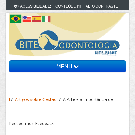
ACESSIBILIDADE:
CONTEÚDO [1]
ALTO CONTRASTE
MENU
Bite Informa
l
/
Artigos sobre Gestão
/
A Arte e a Importância de
Vídeos
Artigos
Recebermos Feedback